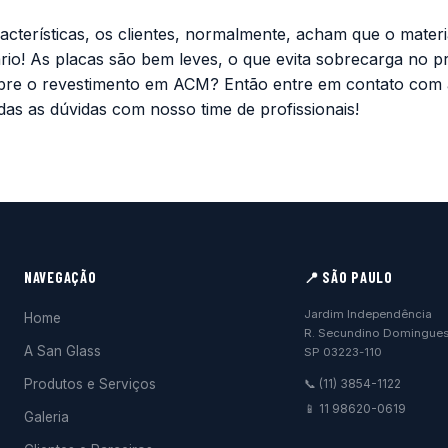
racterísticas, os clientes, normalmente, acham que o materi
rio! As placas são bem leves, o que evita sobrecarga no pr
bre o revestimento em ACM? Então entre em contato com 
odas as dúvidas com nosso time de profissionais!
NAVEGAÇÃO
📍 SÃO PAULO
Jardim Independência
Home
R. Secundino Domingues
A San Glass
SP 03223-110
Produtos e Serviços
📞 (11) 3854-1122
📱 11 98620-0619
Galeria