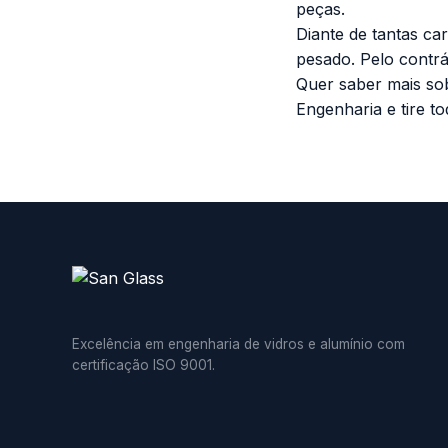
peças.
Diante de tantas ca
pesado. Pelo contrá
Quer saber mais so
Engenharia e tire t
Excelência em engenharia de vidros e alumínio com
certificação ISO 9001.