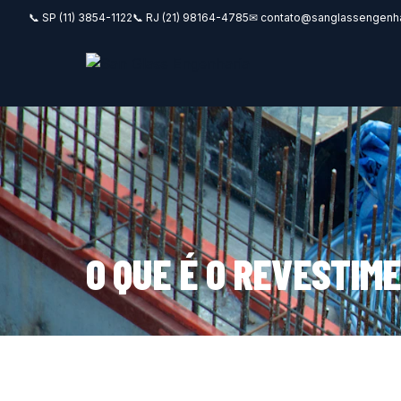
📞 SP (11) 3854-1122
📞 RJ (21) 98164-4785
✉ contato@sanglassengenha
O QUE É O REVESTIM