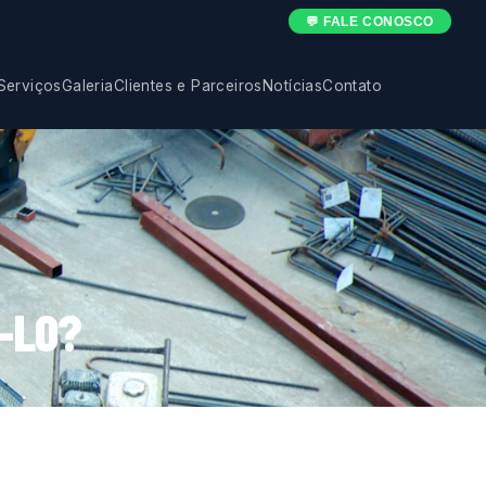
💬 FALE CONOSCO
Serviços
Galeria
Clientes e Parceiros
Notícias
Contato
-LO?