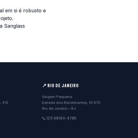
al em si é robusto e
ojeto.
a Sanglass
📍 RIO DE JANEIRO
Vargem Pequena
, 415
Estrada dos Bandeirantes, 10.875
Rio de Janeiro – RJ
📞 (21) 98164-4785