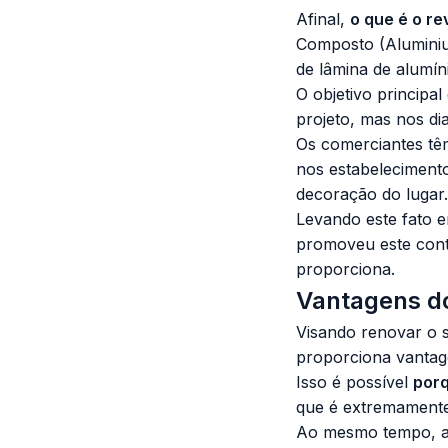
Afinal,
o que é o r
Composto (Aluminiu
de lâmina de alumíni
O objetivo principa
projeto, mas nos di
Os comerciantes tê
nos estabelecimento
decoração do lugar.
Levando este fato 
promoveu este conte
proporciona.
Vantagens d
Visando renovar o s
proporciona vantage
Isso é possível
por
que é extremamente 
Ao mesmo tempo, as 