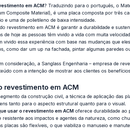
evestimento em ACM
? Traduzindo para o português, o Mate
m Composite Material), é uma placa composta por três c
o e uma de polietileno de baixa intensidade.
l do
revestimento em ACM
é garantir a durabilidade e susten
as de hoje as pessoas têm vivido a vida com muita velocidad
m vivido essa experiência com base nas mudanças que eles
s, como dar um up na fachada, pintar algumas paredes ou 
em consideração, a Sanglass Engenharia –
empresa de rev
údo com a intenção de mostrar aos clientes os benefícios
o revestimento em ACM
egmento da construção civil, a técnica de aplicação das 
ns tanto para o aspecto estrutural quanto para o visual.
que usar o revestimento em ACM
oferece durabilidade ao 
resistente aos impactos e agentes da natureza, como chuv
placas são flexíveis, o que viabiliza o manuseio e manute