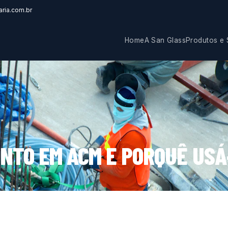
ria.com.br
Home
A San Glass
Produtos e 
ENTO EM ACM E PORQUÊ USÁ