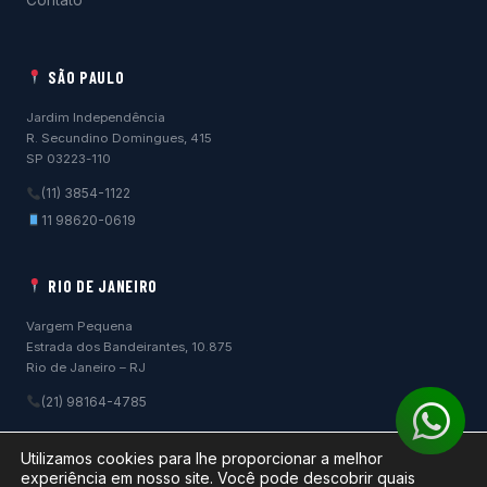
Contato
SÃO PAULO
Jardim Independência
R. Secundino Domingues, 415
SP 03223-110
(11) 3854-1122
11 98620-0619
RIO DE JANEIRO
Vargem Pequena
Estrada dos Bandeirantes, 10.875
Rio de Janeiro – RJ
(21) 98164-4785
Wh
Utilizamos cookies para lhe proporcionar a melhor
experiência em nosso site. Você pode descobrir quais