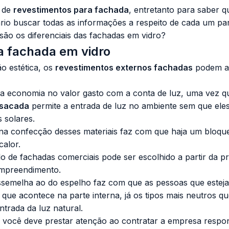
s de
revestimentos para fachada
, entretanto para saber q
rio buscar todas as informações a respeito de cada um pa
 são os diferenciais das
fachadas em vidro
?
a fachada em vidro
o estética, os
revestimentos externos fachadas
podem ap
 economia no valor gasto com a conta de luz, uma vez q
 sacada
permite a entrada de luz no ambiente sem que ele
 solares.
o na confecção desses materiais faz com que haja um bloq
alor.
lo de
fachadas comerciais
pode ser escolhido a partir da p
empreendimento.
ssemelha ao do espelho faz com que as pessoas que esteja
que acontece na parte interna, já os tipos mais neutros q
ntrada da luz natural.
 você deve prestar atenção ao contratar a empresa respon