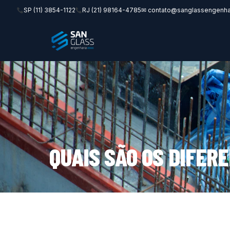
SP (11) 3854-1122
RJ (21) 98164-4785
✉ contato@sanglassengenha
QUAIS SÃO OS DIFER