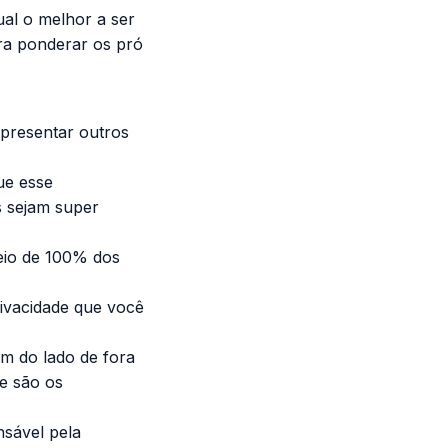
ual o melhor a ser
ra ponderar os pró
resentar outros
ue esse
s sejam super
ueio de 100% dos
rivacidade que você
m do lado de fora
ue são os
sável pela