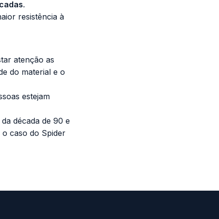
acadas
.
ior resistência à
tar atenção as
e do material e o
ssoas estejam
l da década de 90 e
é o caso do
Spider