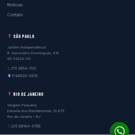
Notícias
Contato
SÃO PAULO
Jardim Independência
R. Secundino Domingues, 415
SP 03223-110
(11) 3854-1122
11 98620-0619
RIO DE JANEIRO
Vargem Pequena
Estrada dos Bandeirantes, 10.875
Rio de Janeiro – RJ
(21) 98164-4785
Wh