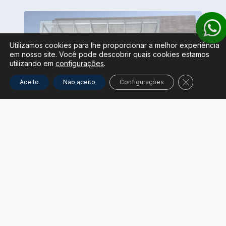
Utilizamos cookies para lhe proporcionar a melhor experiência
em nosso site. Você pode descobrir quais cookies estamos
utilizando em
configurações
.
Close GDPR
Aceito
Não aceito
Configurações
SPIDER GLASS